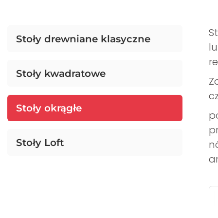
S
Stoły drewniane klasyczne
l
r
Stoły kwadratowe
Za
c
Stoły okrągłe
p
p
Stoły Loft
n
a