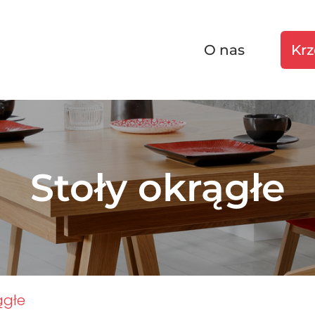
O nas
Krz
Stoły okrągłe
ągłe