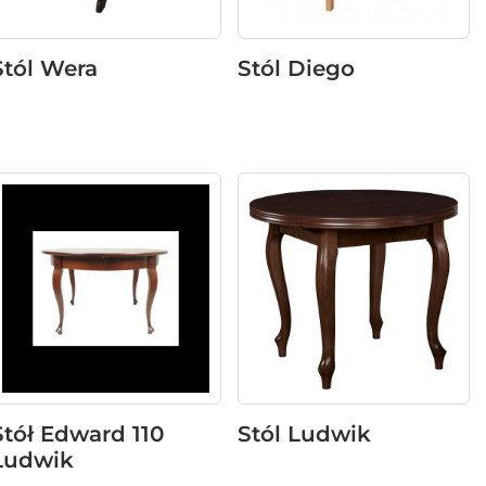
Stól Wera
Stól Diego
Stół Edward 110
Stól Ludwik
Ludwik