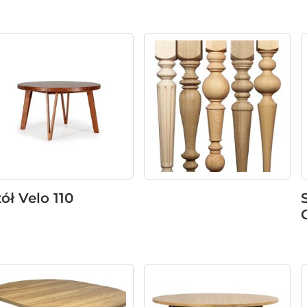
tół Velo 110