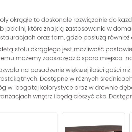
toły okrągłe to doskonałe rozwiązanie do każ
ub jadalni, które znajdą zastosowanie w doma
estauracjach oraz tam, gdzie posłużą również 
letą stołu okrągłego jest możliwość postawienia
zemu możemy zaoszczędzić sporo miejsca na 
ozwala na posadzenie większej ilości gości ni
rostokątnych. Dostępne w różnych średnicach 
óg w bogatej kolorystyce oraz w drewnie dę
ranżacjach wnętrz i będą cieszyć oko. Dostęp