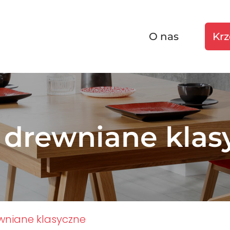
O nas
Krz
y drewniane klas
ewniane klasyczne