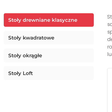
S
Stoły drewniane klasyczne
s
s
Stoły kwadratowe
d
r
lu
Stoły okrągłe
Stoły Loft