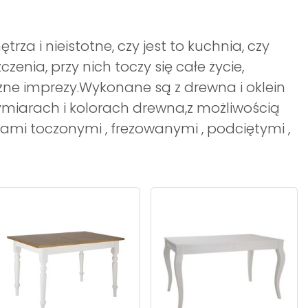
a i nieistotne, czy jest to kuchnia, czy
enia, przy nich toczy się całe życie,
żne imprezy.Wykonane są z drewna i oklein
iarach i kolorach drewna,z możliwością
gami toczonymi , frezowanymi , podciętymi ,