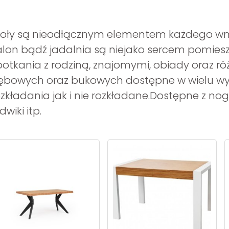
toły są nieodłącznym elementem każdego wnętrz
alon bądź jadalnia są niejako sercem pomieszcz
potkania z rodziną, znajomymi, obiady oraz ró
ębowych oraz bukowych dostępne w wielu wym
ozkładania jak i nie rozkładane.Dostępne z no
dwiki itp.