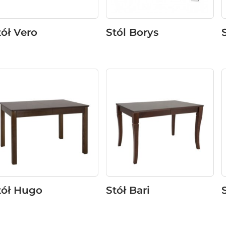
tół Vero
Stól Borys
tół Hugo
Stół Bari