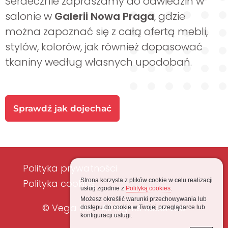
Serdecznie zapraszamy do odwiedzin w
salonie w
Galerii Nowa Praga
, gdzie
można zapoznać się z całą ofertą mebli,
stylów, kolorów, jak również dopasować
tkaniny według własnych upodobań.
Sprawdź jak dojechać
Polityka prywatności
Strona korzysta z plików cookie w celu realizacji
Polityka cookies
usług zgodnie z
Polityką cookies
.
Możesz określić warunki przechowywania lub
© Vega Bis - All Rights Reserved
dostępu do cookie w Twojej przeglądarce lub
konfiguracji usługi.