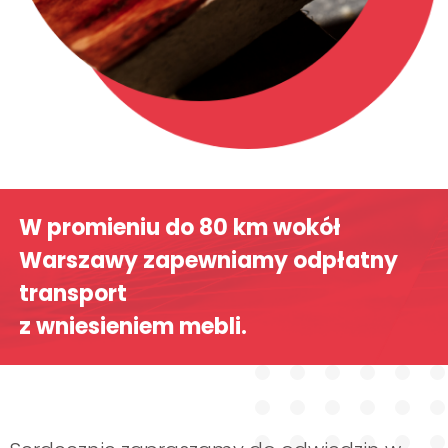
W promieniu do 80 km wokół
Warszawy zapewniamy odpłatny
transport
z wniesieniem mebli.