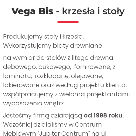
Krzesła sosnowe
Vega Bis
- krzesła i stoły
Fotele
Produkujemy stoły i krzesła.
Hokery barowe
Wykorzystujemy blaty drewniane
Stoły
na wymiar do stołów z litego drewna
dębowego, bukowego, fornirowane, z
Stoły drewniane klasyczne
laminatu, rozkładane, olejowane,
lakierowane oraz według projektu klienta,
Stoły kwadratowe
współpracujemy z wieloma projektantami
wyposażenia wnętrz.
Stoły okrągłe
Jesteśmy firmą działającą
od 1998 roku.
Wcześniej działaliśmy w Centrum
Stoły Loft
Meblowym "Jupiter Centrum" na ul.